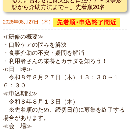
る力に合わせた食支援と口腔ケア～食事形
態から介助方法まで～」先着順20名
2026年08月27日（木）
≪研修の概要≫
・口腔ケアの悩みを解決
・食事介助の不安・疑問を解消
・利用者さんの栄養とカラダを知ろう！
≪日 時≫
令和８年８月２７日（木）１３：３０～１
６：３０
≪申込期限≫
令和８年８月１３日（木）
※先着順のため、締切日前に募集を終了する
場合があります。
≪会 場≫