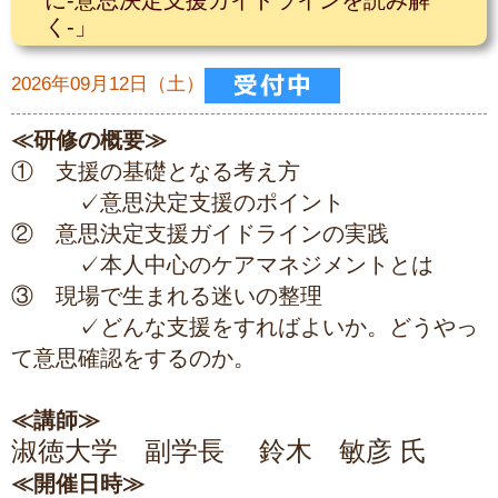
に-意思決定支援ガイドラインを読み解
く-」
2026年09月12日（土）
≪研修の概要≫
① 支援の基礎となる考え方
✓意思決定支援のポイント
② 意思決定支援ガイドラインの実践
✓本人中心のケアマネジメントとは
③ 現場で生まれる迷いの整理
✓どんな支援をすればよいか。どうやっ
て意思確認をするのか。
≪講師≫
淑徳大学 副学長 鈴木 敏彦 氏
≪開催日時≫