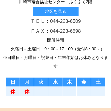
川崎市複合福祉センター ふくふく2階
地図を見る
ＴＥＬ：044-223-6509
ＦＡＸ：044-223-6598
開所時間
火曜日～土曜日 9：00～17：00（受付8：30～）
※日曜日・月曜日・祝祭日・年末年始はお休みとなりま
す
日
月
火
水
木
金
土
休
休